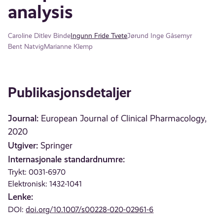
analysis
Caroline Ditlev Binde
Ingunn Fride Tvete
Jørund Inge Gåsemyr
Bent Natvig
Marianne Klemp
Publikasjonsdetaljer
Journal:
European Journal of Clinical Pharmacology,
2020
Utgiver:
Springer
Internasjonale standardnumre:
Trykt: 0031-6970
Elektronisk: 1432-1041
Lenke:
DOI:
doi.org/10.1007/s00228-020-02961-6