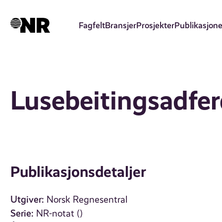
Hopp
til
Fagfelt
Bransjer
Prosjekter
Publikasjone
hovedinnhold
Lusebeitingsadfer
Publikasjonsdetaljer
Utgiver:
Norsk Regnesentral
Serie:
NR-notat ()