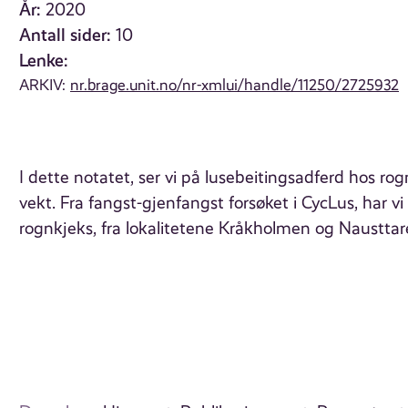
År:
2020
Antall sider:
10
Lenke:
ARKIV:
nr.brage.unit.no/nr-xmlui/handle/11250/2725932
I dette notatet, ser vi på lusebeitingsadferd hos r
vekt. Fra fangst-gjenfangst forsøket i CycLus, har 
rognkjeks, fra lokalitetene Kråkholmen og Nausttar