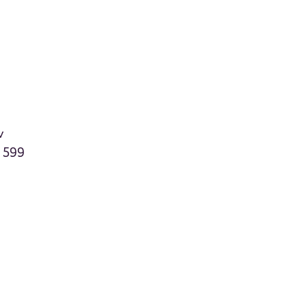
v
= 599