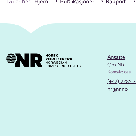
Du er her:
Hjem
Publikasjoner
Rapport
Ansatte
Om NR
Kontakt oss
(+47) 2285 
nr@nr.no