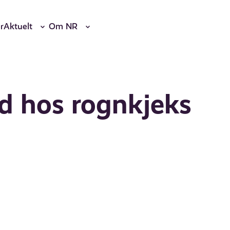
r
Aktuelt
Om NR
d hos rognkjeks