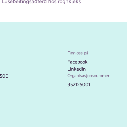
Lusebeitingsadferd hos rognkjeks
Finn oss på
Facebook
LinkedIn
2500
Organisasjonsnummer
952125001