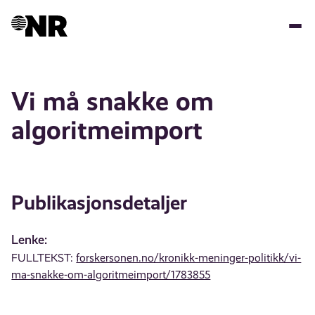
Hopp
til
hovedinnhold
Vi må snakke om
algoritmeimport
Publikasjonsdetaljer
Lenke:
FULLTEKST:
forskersonen.no/kronikk-meninger-politikk/vi-
ma-snakke-om-algoritmeimport/1783855