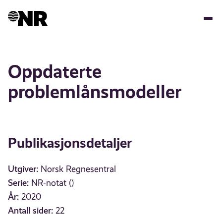
Hopp
til
hovedinnhold
Oppdaterte
problemlånsmodeller
Publikasjonsdetaljer
Utgiver:
Norsk Regnesentral
Serie:
NR-notat ()
År:
2020
Antall sider:
22