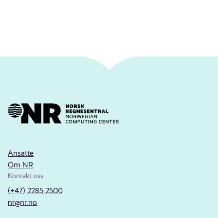
Ansatte
Om NR
Kontakt oss
(+47) 2285 2500
nr@nr.no