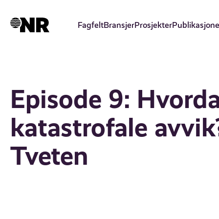
Hopp
til
Fagfelt
Bransjer
Prosjekter
Publikasjone
hovedinnhold
Episode 9: Hvord
katastrofale avvi
Tveten