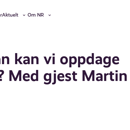
r
Aktuelt
Om NR
an kan vi oppdage
k? Med gjest Martin