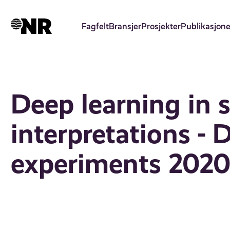
Hopp
til
Fagfelt
Bransjer
Prosjekter
Publikasjone
hovedinnhold
Deep learning in 
interpretations -
experiments 202