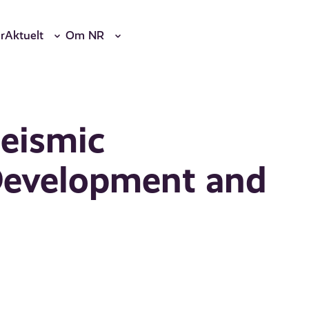
r
Aktuelt
Om NR
seismic
 Development and
0