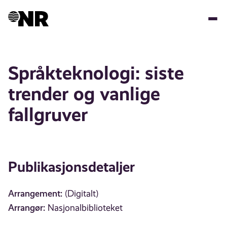
Hopp
til
hovedinnhold
Språkteknologi: siste
trender og vanlige
fallgruver
Publikasjonsdetaljer
Arrangement:
(Digitalt)
Arrangør:
Nasjonalbiblioteket