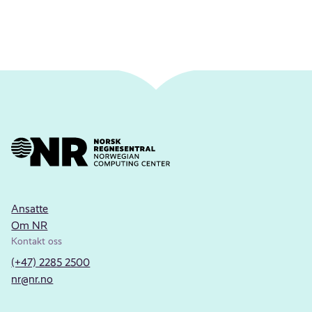
Ansatte
Om NR
Kontakt oss
(+47) 2285 2500
nr@nr.no