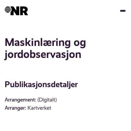
Hopp
til
hovedinnhold
Maskinlæring og
jordobservasjon
Publikasjonsdetaljer
Arrangement:
(Digitalt)
Arrangør:
Kartverket