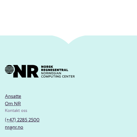
Ansatte
Om NR
Kontakt oss
(+47) 2285 2500
nr@nr.no