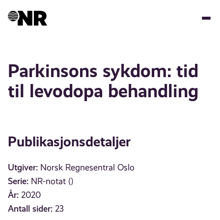
Hopp
til
hovedinnhold
Parkinsons sykdom: tid
til levodopa behandling
Publikasjonsdetaljer
Utgiver:
Norsk Regnesentral Oslo
Serie:
NR-notat ()
År:
2020
Antall sider:
23