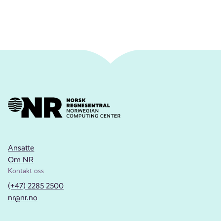
Ansatte
Om NR
Kontakt oss
(+47) 2285 2500
nr@nr.no