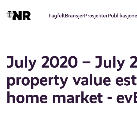
Hopp
til
Fagfelt
Bransjer
Prosjekter
Publikasjone
hovedinnhold
July 2020 – July 2
property value es
home market - ev