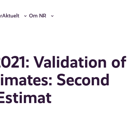
r
Aktuelt
Om NR
021: Validation of
timates: Second
Estimat