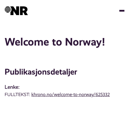
Hopp
til
hovedinnhold
Welcome to Norway!
Publikasjonsdetaljer
Lenke:
FULLTEKST:
khrono.no/welcome-to-norway/625332