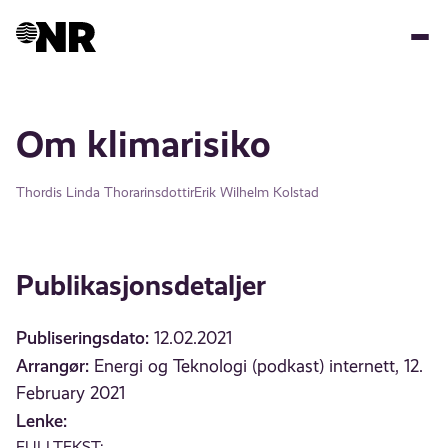
Hopp
til
hovedinnhold
Om klimarisiko
Thordis Linda Thorarinsdottir
Erik Wilhelm Kolstad
Publikasjonsdetaljer
Publiseringsdato:
12.02.2021
Arrangør:
Energi og Teknologi (podkast) internett, 12.
February 2021
Lenke:
FULLTEKST: