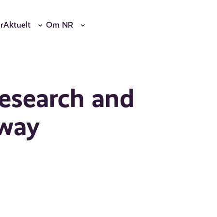
r
Aktuelt
Om NR
research and
rway