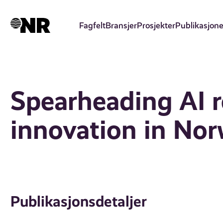
Hopp
til
Fagfelt
Bransjer
Prosjekter
Publikasjone
hovedinnhold
Spearheading AI 
innovation in No
Publikasjonsdetaljer