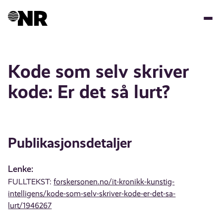
Hopp
til
hovedinnhold
Kode som selv skriver
kode: Er det så lurt?
Publikasjonsdetaljer
Lenke:
FULLTEKST:
forskersonen.no/it-kronikk-kunstig-
intelligens/kode-som-selv-skriver-kode-er-det-sa-
lurt/1946267