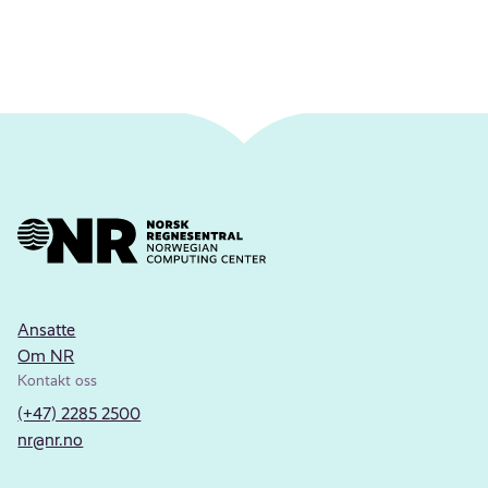
Ansatte
Om NR
Kontakt oss
(+47) 2285 2500
nr@nr.no