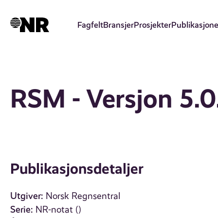
Hopp
til
Fagfelt
Bransjer
Prosjekter
Publikasjone
hovedinnhold
RSM - Versjon 5.0
Publikasjonsdetaljer
Utgiver:
Norsk Regnsentral
Serie:
NR-notat ()