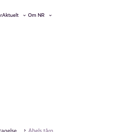
r
Aktuelt
Om NR
tagelse
Abels tårn