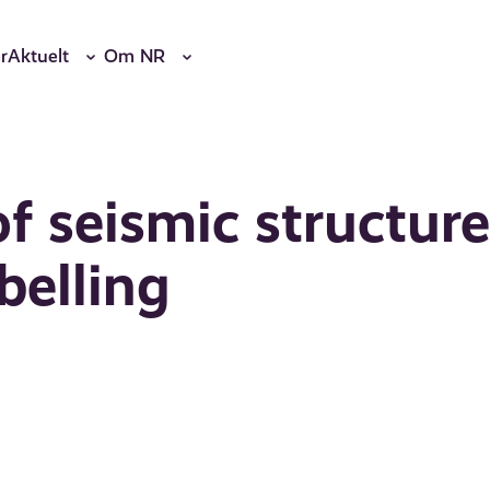
r
Aktuelt
Om NR
f seismic structure
belling