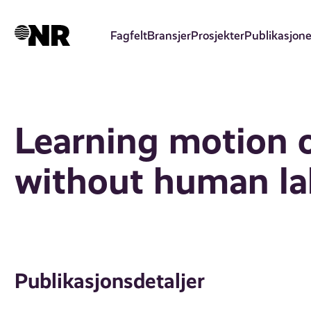
Hopp
til
Fagfelt
Bransjer
Prosjekter
Publikasjone
hovedinnhold
Learning motion o
without human la
Publikasjonsdetaljer