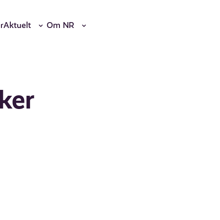
r
Aktuelt
Om NR
ker