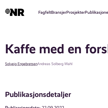
Hopp
til
Fagfelt
Bransjer
Prosjekter
Publikasjone
hovedinnhold
Kaffe med en fors
Solveig Engebretsen
Andreas Solberg Wahl
Publikasjonsdetaljer
Publiseringsdato: