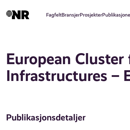
Hopp
til
Fagfelt
Bransjer
Prosjekter
Publikasjone
hovedinnhold
European Cluster f
Infrastructures –
Publikasjonsdetaljer