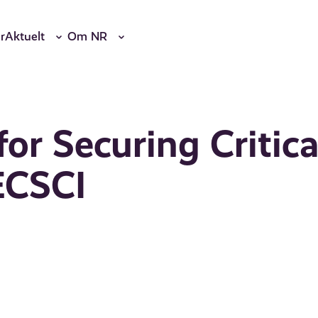
r
Aktuelt
Om NR
or Securing Critica
 ECSCI