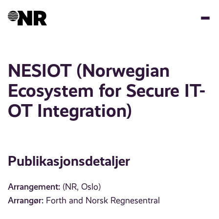
Hopp
til
hovedinnhold
NESIOT (Norwegian
Ecosystem for Secure IT-
OT Integration)
Publikasjonsdetaljer
Arrangement:
(NR, Oslo)
Arrangør:
Forth and Norsk Regnesentral