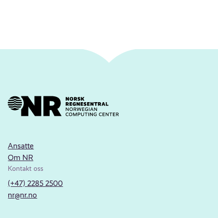
Ansatte
Om NR
Kontakt oss
(+47) 2285 2500
nr@nr.no