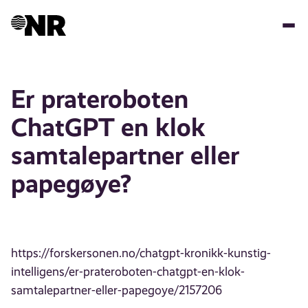
Hopp
til
hovedinnhold
Er prateroboten
ChatGPT en klok
samtale­partner eller
papegøye?
https://forskersonen.no/chatgpt-kronikk-kunstig-
intelligens/er-prateroboten-chatgpt-en-klok-
samtalepartner-eller-papegoye/2157206