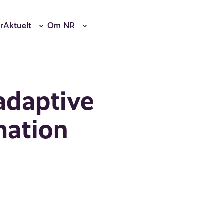
r
Aktuelt
Om NR
 adaptive
mation