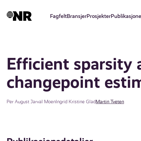
Hopp
til
Fagfelt
Bransjer
Prosjekter
Publikasjone
hovedinnhold
Efficient sparsity
changepoint esti
Per August Jarval Moen
Ingrid Kristine Glad
Martin Tveten