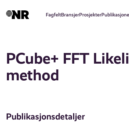
Hopp
til
Fagfelt
Bransjer
Prosjekter
Publikasjone
hovedinnhold
PCube+ FFT Likeli
method
Publikasjonsdetaljer