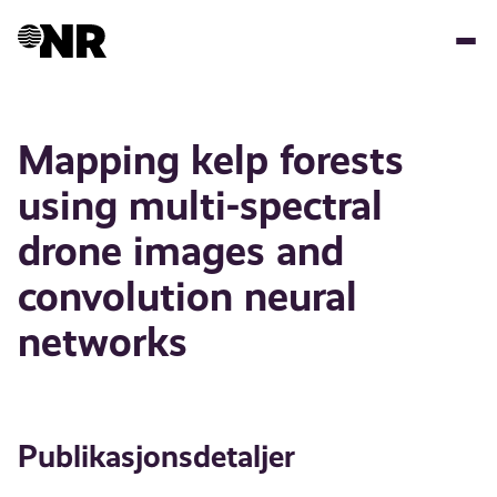
Hopp
til
hovedinnhold
Mapping kelp forests
using multi-spectral
drone images and
convolution neural
networks
Publikasjonsdetaljer