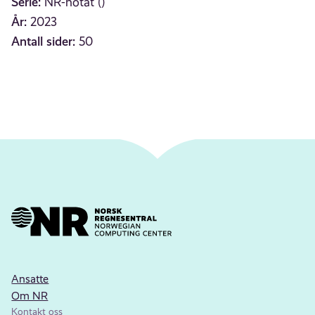
Serie:
NR-notat ()
År:
2023
Antall sider:
50
Ansatte
Om NR
Kontakt oss