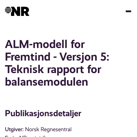
Hopp
til
hovedinnhold
ALM-modell for
Fremtind - Versjon 5:
Teknisk rapport for
balansemodulen
Publikasjonsdetaljer
Utgiver:
Norsk Regnesentral