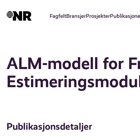
Hopp
til
Fagfelt
Bransjer
Prosjekter
Publikasjone
hovedinnhold
ALM-modell for Fr
Estimeringsmodu
Publikasjonsdetaljer