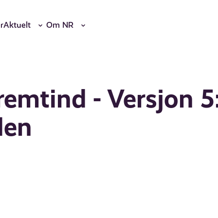
r
Aktuelt
Om NR
emtind - Versjon 5
len