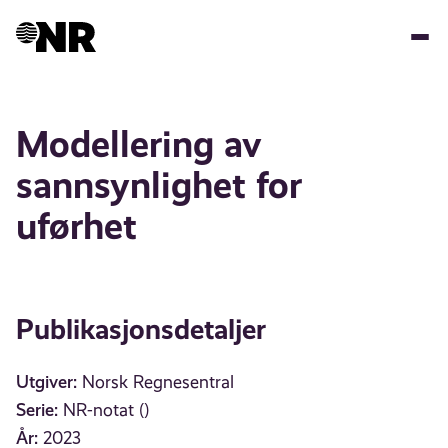
Hopp
til
hovedinnhold
Modellering av
sannsynlighet for
uførhet
Publikasjonsdetaljer
Utgiver:
Norsk Regnesentral
Serie:
NR-notat ()
År:
2023