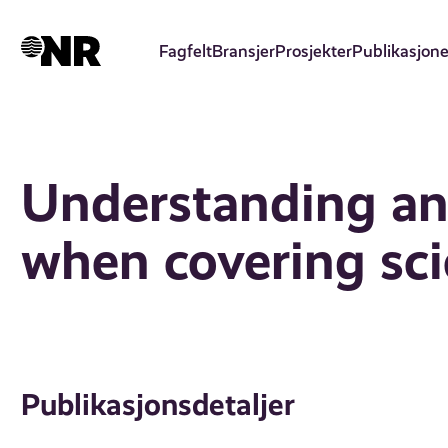
Hopp
til
Fagfelt
Bransjer
Prosjekter
Publikasjone
hovedinnhold
Understanding and
when covering sci
Publikasjonsdetaljer