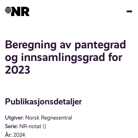
Hopp
til
hovedinnhold
Beregning av pantegrad
og innsamlingsgrad for
2023
Publikasjonsdetaljer
Utgiver:
Norsk Regnesentral
Serie:
NR-notat ()
År:
2024