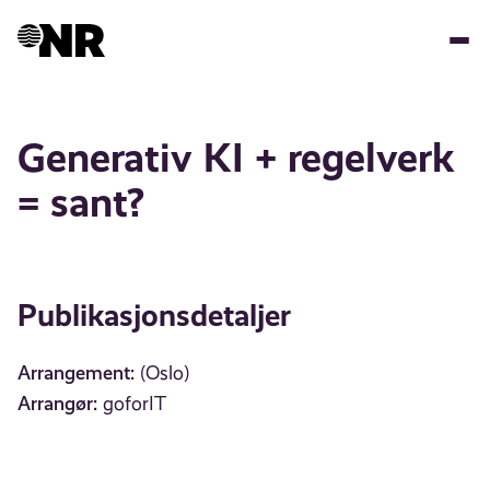
Hopp
til
hovedinnhold
Generativ KI + regelverk
= sant?
Publikasjonsdetaljer
Arrangement:
(Oslo)
Arrangør:
goforIT