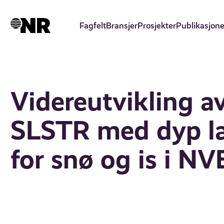
Hopp
til
Fagfelt
Bransjer
Prosjekter
Publikasjone
hovedinnhold
Videreutvikling a
SLSTR med dyp læ
for snø og is i N