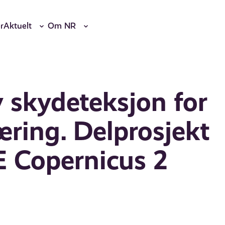
r
Aktuelt
Om NR
v skydeteksjon for
ring. Delprosjekt
VE Copernicus 2