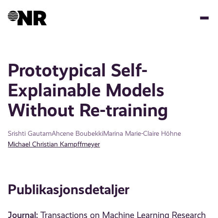
Hopp
til
hovedinnhold
Prototypical Self-
Explainable Models
Without Re-training
Srishti Gautam
Ahcene Boubekki
Marina Marie-Claire Höhne
Michael Christian Kampffmeyer
Publikasjonsdetaljer
Journal:
Transactions on Machine Learning Research