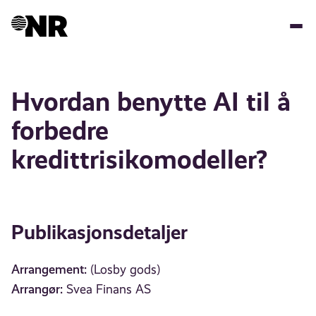
Hopp
til
hovedinnhold
Hvordan benytte AI til å
forbedre
kredittrisikomodeller?
Publikasjonsdetaljer
Arrangement:
(Losby gods)
Arrangør:
Svea Finans AS