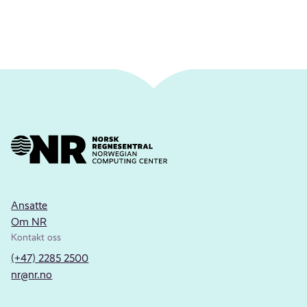
Ansatte
Om NR
Kontakt oss
(+47) 2285 2500
nr@nr.no