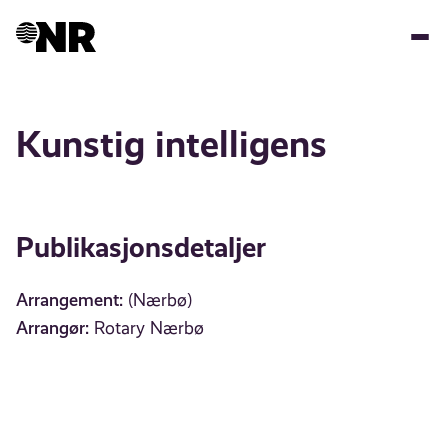
Hopp
til
hovedinnhold
Kunstig intelligens
Publikasjonsdetaljer
Arrangement:
(Nærbø)
Arrangør:
Rotary Nærbø