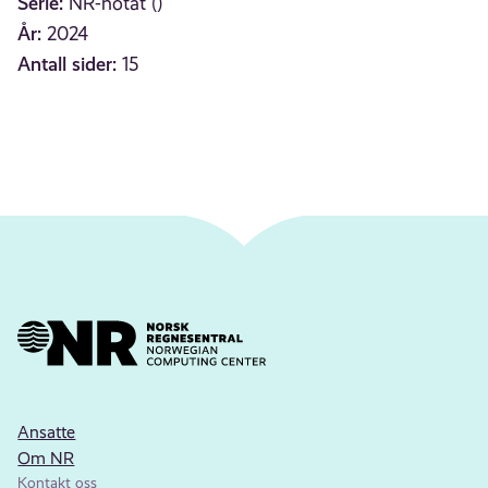
Serie:
NR-notat ()
År:
2024
Antall sider:
15
Ansatte
Om NR
Kontakt oss