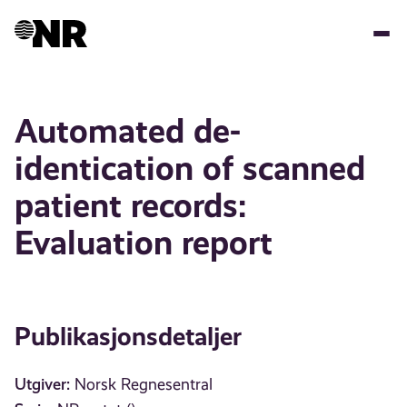
Hopp
til
hovedinnhold
Automated de-
identication of scanned
patient records:
Evaluation report
Publikasjonsdetaljer
Utgiver:
Norsk Regnesentral