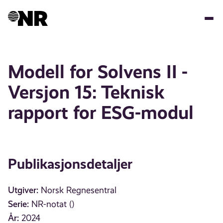
Hopp
til
hovedinnhold
Modell for Solvens II -
Versjon 15: Teknisk
rapport for ESG-modul
Publikasjonsdetaljer
Utgiver:
Norsk Regnesentral
Serie:
NR-notat ()
År:
2024