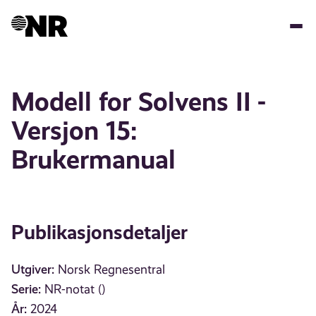
Hopp
til
hovedinnhold
Modell for Solvens II -
Versjon 15:
Brukermanual
Publikasjonsdetaljer
Utgiver:
Norsk Regnesentral
Serie:
NR-notat ()
År:
2024