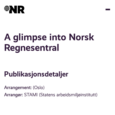
Hopp
til
hovedinnhold
A glimpse into Norsk
Regnesentral
Publikasjonsdetaljer
Arrangement:
(Oslo)
Arrangør:
STAMI (Statens arbeidsmiljøinstitutt)