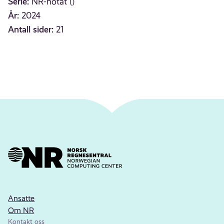
Serie:
NR-notat ()
År:
2024
Antall sider:
21
Ansatte
Om NR
Kontakt oss