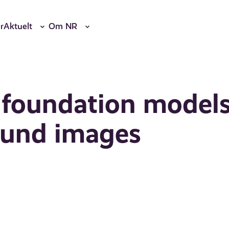
r
Aktuelt
Om NR
 foundation model
sound images