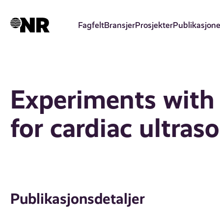
Hopp
til
Fagfelt
Bransjer
Prosjekter
Publikasjone
hovedinnhold
Experiments with
for cardiac ultra
Publikasjonsdetaljer