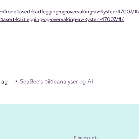
-dronebasert-kartlegging-og-overvaking-av-kysten-47007/#
asert-kartlegging-og-overvaking-av-kysten-47007/#/
drag
SeaBee’s bildeanalyser og AI
Finn oss på