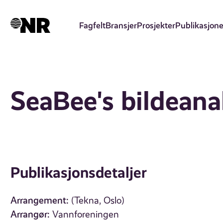
Hopp
til
Fagfelt
Bransjer
Prosjekter
Publikasjone
hovedinnhold
SeaBee's bildeana
Publikasjonsdetaljer
Arrangement:
(Tekna, Oslo)
Arrangør:
Vannforeningen