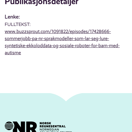
Publikasjonsdetaljer
Lenke:
FULLTEKST:
www.buzzsprout.com/1091822/episodes/17428666-
sommerjobb-pa-nr-sprakmodeller-som-lar-seg-lure-
syntetiske-ekkoloddata-og-sosiale-roboter-for-barn-med-
autisme