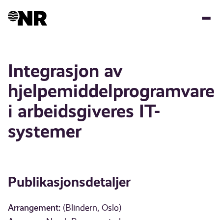
Hopp
til
hovedinnhold
Integrasjon av
hjelpemiddelprogramvare
i arbeidsgiveres IT-
systemer
Publikasjonsdetaljer
Arrangement:
(Blindern, Oslo)