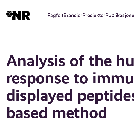
Hopp
til
Fagfelt
Bransjer
Prosjekter
Publikasjone
hovedinnhold
Analysis of the 
response to immu
displayed peptide
based method