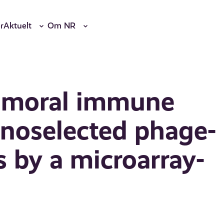
r
Aktuelt
Om NR
humoral immune
noselected phage-
s by a microarray-