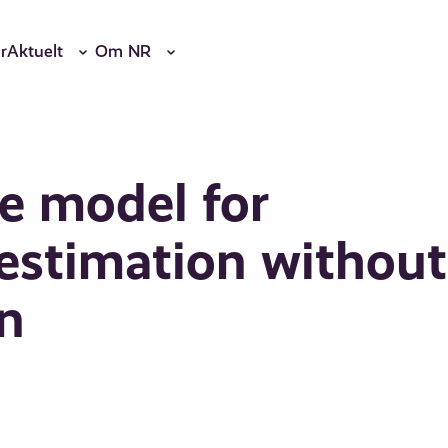
r
Aktuelt
Om NR
e model for
 estimation without
on