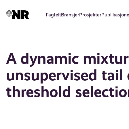
Hopp
til
Fagfelt
Bransjer
Prosjekter
Publikasjone
hovedinnhold
A dynamic mixtur
unsupervised tail
threshold selecti