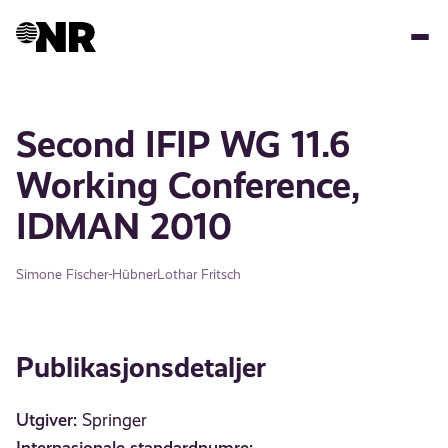
Hopp
til
hovedinnhold
Second IFIP WG 11.6
Working Conference,
IDMAN 2010
Simone Fischer-Hübner
Lothar Fritsch
Publikasjonsdetaljer
Utgiver:
Springer
Internasjonale standardnumre: