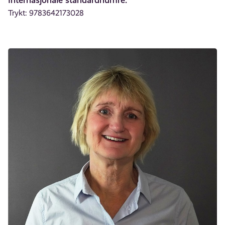
Trykt: 9783642173028