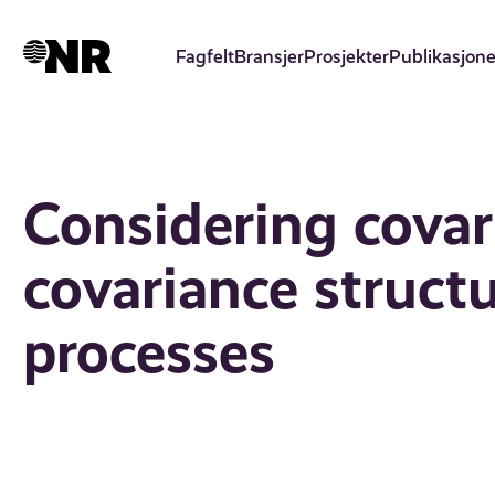
Hopp
til
Fagfelt
Bransjer
Prosjekter
Publikasjone
hovedinnhold
Considering covari
covariance structu
processes