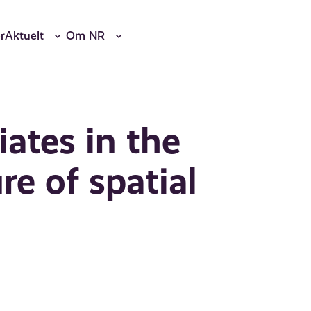
r
Aktuelt
Om NR
ates in the
re of spatial