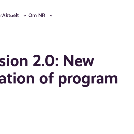
r
Aktuelt
Om NR
rsion 2.0: New
dation of program