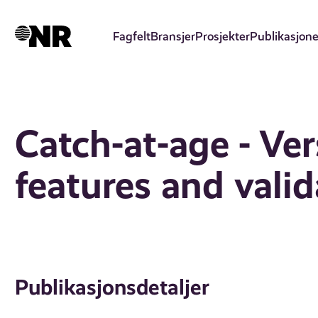
Hopp
til
Fagfelt
Bransjer
Prosjekter
Publikasjone
hovedinnhold
Catch-at-age - Ve
features and vali
Publikasjonsdetaljer