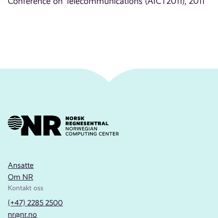
Conference on Telecommunications (AICT2011), 2011
Ansatte
Om NR
Kontakt oss
(+47) 2285 2500
nr@nr.no